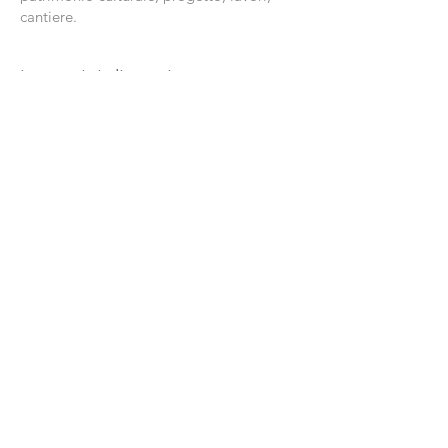
cantiere.
immagini di cantiere