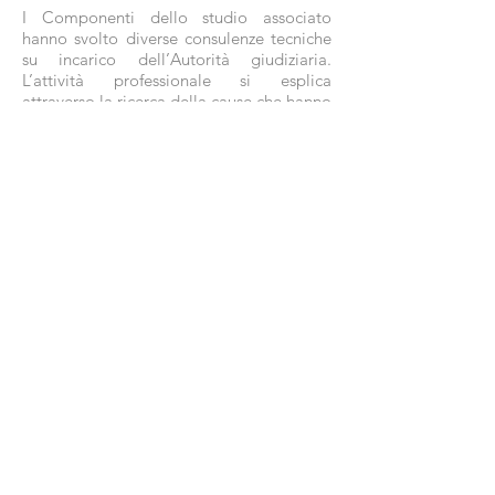
I Componenti dello studio associato
hanno svolto diverse consulenze tecniche
su incarico dell’Autorità giudiziaria.
L’attività professionale si esplica
attraverso la ricerca della cause che hanno
determinato un evento dannoso o dei
motivi che hanno alterato una prestazione
originaria.
L’Ingegneria forense applica i principi e i
metodi scientifici dell’Ingegneria alla
soluzione dei problemi tecnici in ambito
giudiziario. In questi anni ITINERA ha
svolto consulenze in materia di appalti, di
crolli e dissesti, e di estimo. La struttura di
studio associato ha permesso di allargare
l’orizzonte multidisciplinare della
consulenza ponendo in evidenza gli
aspetti tecnico-legali che caratterizzano
sia le principali questioni civilistiche che le
fattispecie penali di maggior interesse
dell’ingegneria forense.
ITINERA studio associato
via Fra Giarratana, 32
93100 Caltanissetta (CL) ITALY tel:
+39 934 55 12 33