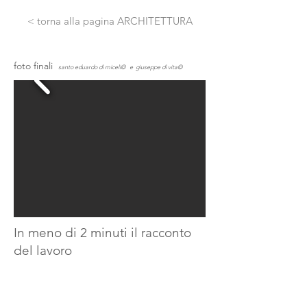
< torna alla pagina ARCHITETTURA
foto finali
santo eduardo di miceli© e giuseppe di vita©
In meno di 2 minuti il racconto
del lavoro